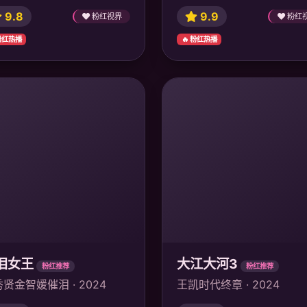
9.8
9.9
粉红视界
粉红
 粉红热播
🔥 粉红热播
泪女王
大江大河3
粉红推荐
粉红推荐
贤金智媛催泪 · 2024
王凯时代终章 · 2024