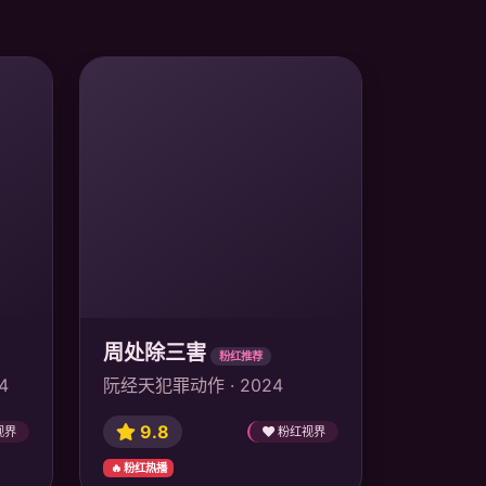
周处除三害
粉红推荐
4
阮经天犯罪动作 · 2024
9.8
视界
粉红视界
🔥 粉红热播