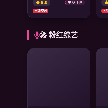
9.6
粉红视界
🔥 粉红热播
🔥
🎤 粉红综艺