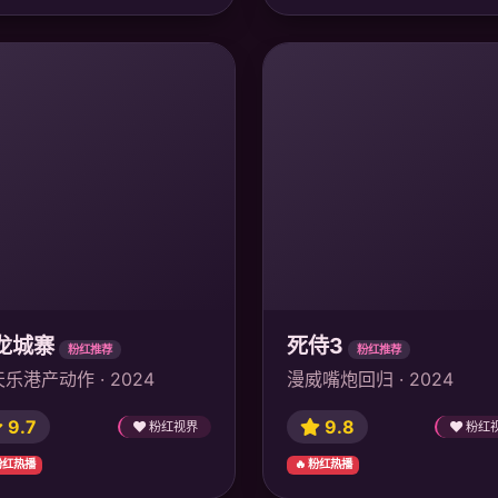
龙城寨
死侍3
粉红推荐
粉红推荐
乐港产动作 · 2024
漫威嘴炮回归 · 2024
9.7
9.8
粉红视界
粉红
 粉红热播
🔥 粉红热播