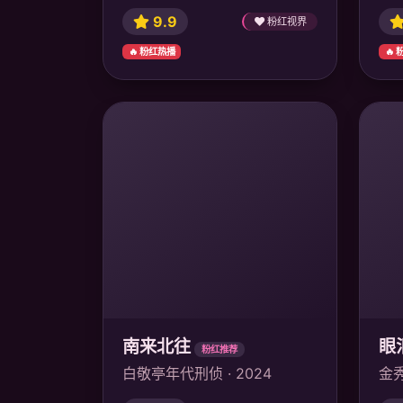
9.9
粉红视界
🔥 粉红热播
🔥
南来北往
眼
粉红推荐
白敬亭年代刑侦 · 2024
金秀