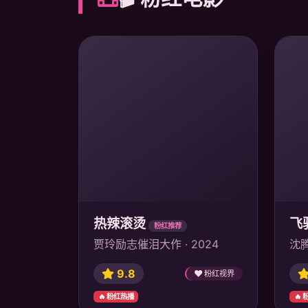
热辣滚烫
飞
粉红推荐
贾玲励志催泪大作 · 2024
沈腾
9.8
粉红视界
🔥 粉红热播
🔥