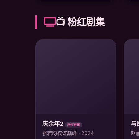
📺 粉红剧集
庆余年2
与
粉红推荐
张若昀权谋巅峰 · 2024
赵丽