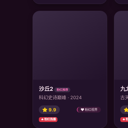
沙丘2
九
粉红推荐
科幻史诗巅峰 · 2024
古天
9.9
粉红视界
🔥 粉红热播
🔥