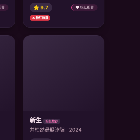
9.7
视界
粉红视界
🔥 粉红热播
新生
粉红推荐
井柏然悬疑诈骗 · 2024